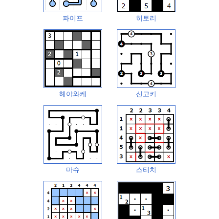
파이프
히토리
헤야와케
신고키
마슈
스티치