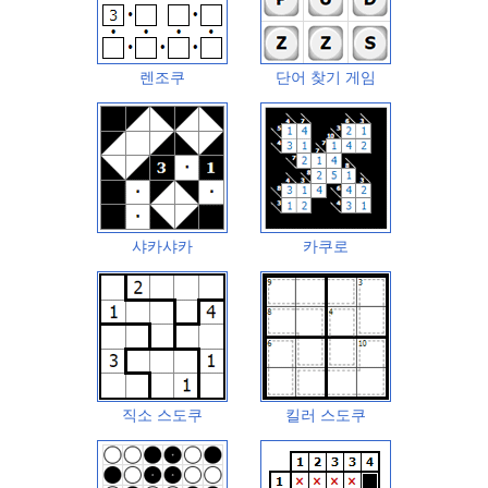
렌조쿠
단어 찾기 게임
샤카샤카
카쿠로
직소 스도쿠
킬러 스도쿠