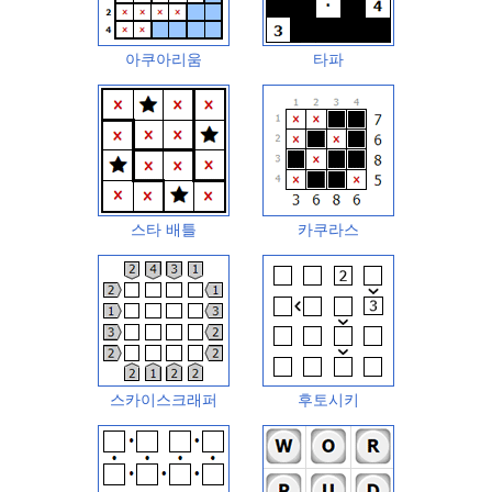
아쿠아리움
타파
스타 배틀
카쿠라스
스카이스크래퍼
후토시키