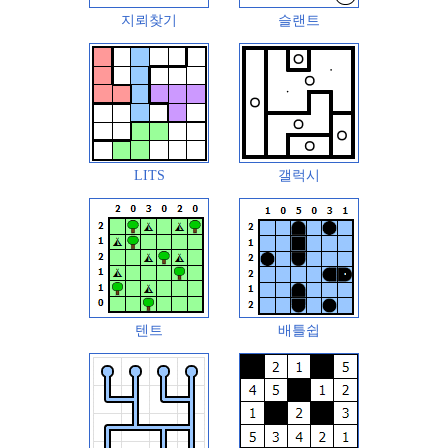
지뢰찾기
슬랜트
LITS
갤럭시
텐트
배틀쉽