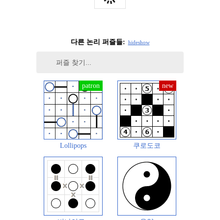
다른 논리 퍼즐들:
hide
show
Lollipops
쿠로도코