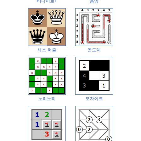
비나이로+
음양
체스 퍼즐
온도계
노리노리
모자이크